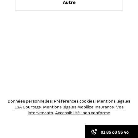
Autre
Données personnelles
Préférences cookies
Mentions légales
|
|
LSA Courtage
Mentions légales Mobilize Insurance
Vos
|
|
intervenants
Accessibilité : non conforme
|
01 85 63 55 46